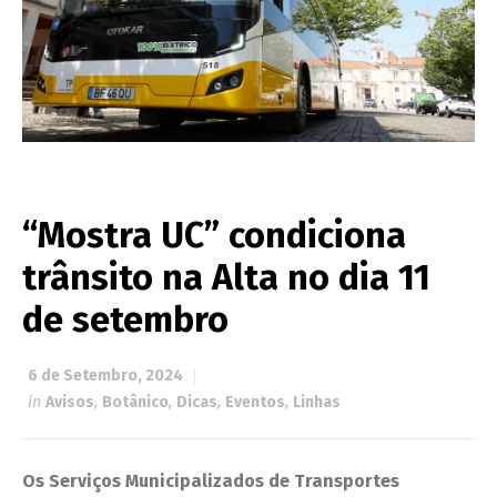
“Mostra UC” condiciona
trânsito na Alta no dia 11
de setembro
6 de Setembro, 2024
in
Avisos
,
Botânico
,
Dicas
,
Eventos
,
Linhas
Os Serviços Municipalizados de Transportes