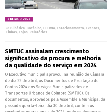
5 DE MAIO, 2025
in
Bilhética
,
Botânico
,
ECOVIA
,
Estacionamento
,
Eventos
,
Linhas
,
Lojas
,
Relatórios
SMTUC assinalam crescimento
significativo da procura e melhoria
da qualidade do serviço em 2024
O Executivo municipal aprovou, na reunião de Câmara
de dia 22 de abril, os Documentos de Prestação de
Contas 2024 dos Serviços Municipalizados de
Transportes Urbanos de Coimbra (SMTUC). Os
documentos, aprovados pela Assembleia Municipal da
passada quarta-feira, dia 30 de abril, contêm os
resultados operacionais de 2024, onde se destacam