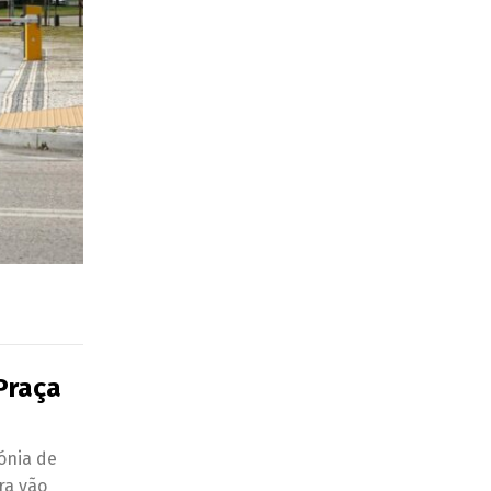
Praça
ónia de
ra vão