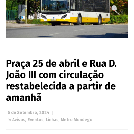
Praça 25 de abril e Rua D.
João III com circulação
restabelecida a partir de
amanhã
6 de Setembro, 2024
in
Avisos
,
Eventos
,
Linhas
,
Metro Mondego