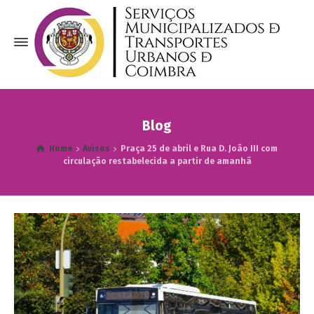
Blog
Home
Avisos
Praça 25 de abril e Rua D. João III com
circulação restabelecida a partir de amanhã