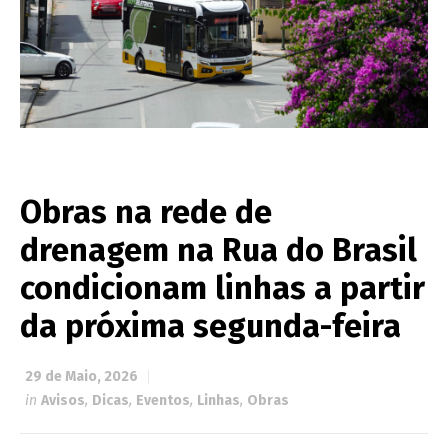
Obras na rede de
drenagem na Rua do Brasil
condicionam linhas a partir
da próxima segunda-feira
29 de Maio, 2026
in
Avisos
,
Dicas
,
Eventos
,
Linhas
,
Obras