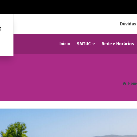
Dúvidas
Início
SMTUC
Rede e Horários
Hom