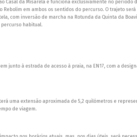
 ao Casal da Misarela e funciona exclusivamente no período d
l do Rebolim em ambos os sentidos do percurso. O trajeto será
rtela, com inversão de marcha na Rotunda da Quinta da Boavi
 percurso habitual.
gem junto à estrada de acesso à praia, na EN17, com a desig
terá uma extensão aproximada de 5,2 quilómetros e repres
tempo de viagem.
impacto nos horários atuais, mas, nos dias úteis, será neces