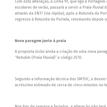
Com esta alteração, a Linha 9F, que liga a Portagem
escolares de verão, passará a servir a Praia Fluvia
através da EN17 (via rápida), após a Rotunda da Po
regresso à Rotunda da Portela, retomando depois o
Nova paragem junto à praia
A proposta inclui ainda a criação de uma nova para
“Rebolim (Praia Fluvial)” e código 2570.
Segundo a informação técnica dos SMTUC, o desvio 
acréscimo estimado de cerca de cinco minutos no 
Nos fins de semana e feriados, a alteração não terá 