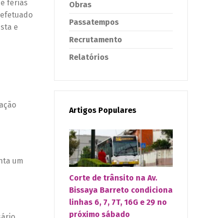
e férias
Obras
 efetuado
Passatempos
sta e
Recrutamento
Relatórios
nação
Artigos Populares
enta um
Corte de trânsito na Av.
Bissaya Barreto condiciona
linhas 6, 7, 7T, 16G e 29 no
próximo sábado
sário