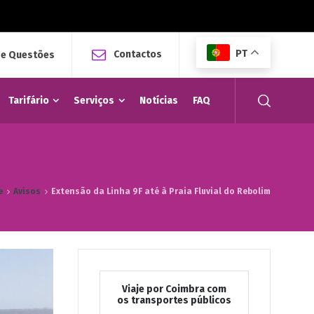
PT
Contactos
 e Questões
Tarifário
Serviços
Notícias
FAQ
e
Avisos
Extensão da Linha 9F até à Praia Fluvial do Rebolim
Viaje por Coimbra com
os transportes públicos