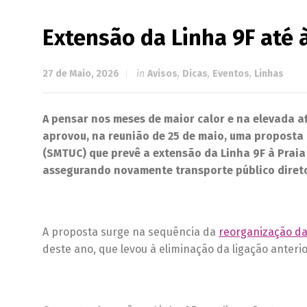
Extensão da Linha 9F até à
27 de Maio, 2026
in
Avisos
,
Dicas
,
Eventos
,
Linhas
A pensar nos meses de maior calor e na elevada af
aprovou, na reunião de 25 de maio, uma proposta
(SMTUC) que prevê a extensão da Linha 9F à Praia 
assegurando novamente transporte público direto
A proposta surge na sequência da
reorganização da
deste ano, que levou à eliminação da ligação anteri