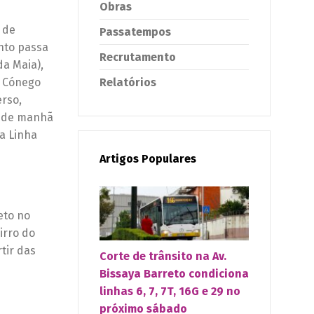
Obras
 de
Passatempos
onto passa
Recrutamento
da Maia),
Relatórios
a Cónego
erso,
m de manhã
la Linha
Artigos Populares
eto no
irro do
tir das
Corte de trânsito na Av.
Bissaya Barreto condiciona
linhas 6, 7, 7T, 16G e 29 no
próximo sábado