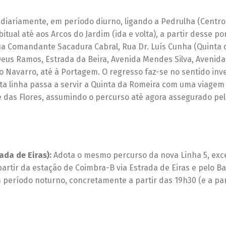
 diariamente, em período diurno, ligando a Pedrulha (Centro
ual até aos Arcos do Jardim (ida e volta), a partir desse p
Rua Comandante Sacadura Cabral, Rua Dr. Luís Cunha (Quinta 
Deus Ramos, Estrada da Beira, Avenida Mendes Silva, Avenid
o Navarro, até à Portagem. O regresso faz-se no sentido inv
sta linha passa a servir a Quinta da Romeira com uma viage
ale das Flores, assumindo o percurso até agora assegurado pe
ada de Eiras):
Adota o mesmo percurso da nova Linha 5, exc
partir da estação de Coimbra-B via Estrada de Eiras e pelo Ba
m período noturno, concretamente a partir das 19h30 (e a par