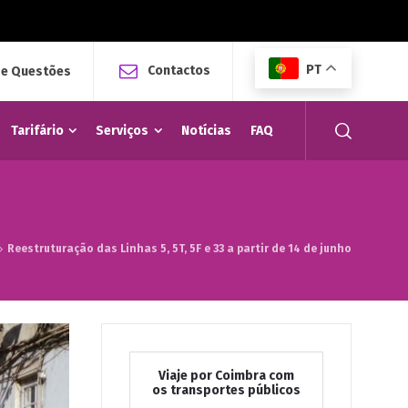
PT
Contactos
 e Questões
Tarifário
Serviços
Notícias
FAQ
Reestruturação das Linhas 5, 5T, 5F e 33 a partir de 14 de junho
Viaje por Coimbra com
os transportes públicos