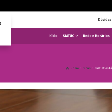
Dúvidas
Início
SMTUC
Rede e Horários
Home
Dicas
SMTUC estã