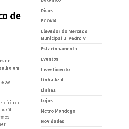
Botânico
Dicas
co de
ECOVIA
Elevador do Mercado
Municipal D. Pedro V
Estacionamento
Eventos
as de
abalho em
Investimento
Linha Azul
 e as
Linhas
Lojas
ercício de
perfil
Metro Mondego
ermos
Novidades
ser