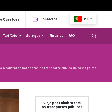
PT
Contactos
 e Questões
Tarifário
Serviços
Notícias
FAQ
o a contratar motoristas de transporte público de passageiros
Viaje por Coimbra com
os transportes públicos