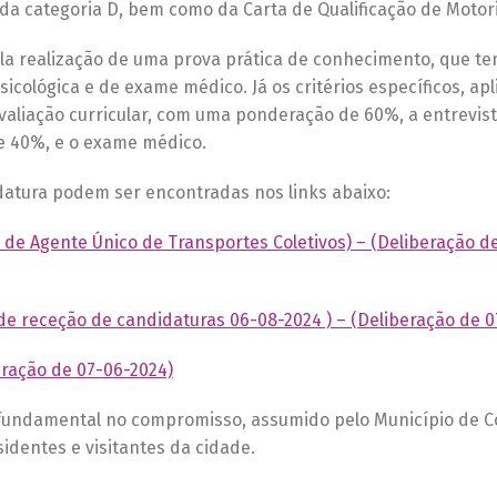
 da categoria D, bem como da Carta de Qualificação de Motori
ela realização de uma prova prática de conhecimento, que t
ológica e de exame médico. Já os critérios específicos, apl
 avaliação curricular, com uma ponderação de 60%, a entrevis
e 40%, e o exame médico.
datura podem ser encontradas nos links abaixo:
 de Agente Único de Transportes Coletivos) – (Deliberação d
de receção de candidaturas 06-08-2024 ) – (Deliberação de 0
eração de 07-06-2024)
ndamental no compromisso, assumido pelo Município de C
identes e visitantes da cidade.