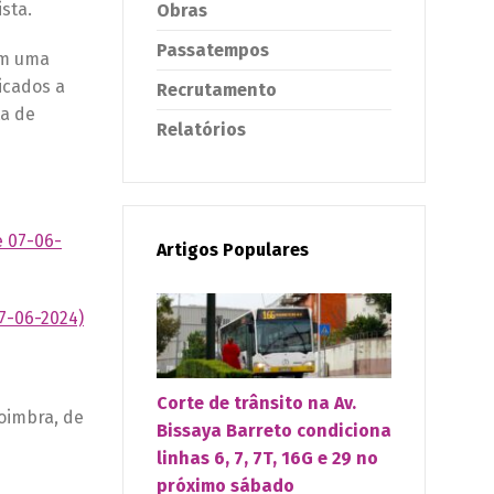
sta.
Obras
Passatempos
em uma
icados a
Recrutamento
ta de
Relatórios
e 07-06-
Artigos Populares
7-06-2024)
Corte de trânsito na Av.
oimbra, de
Bissaya Barreto condiciona
linhas 6, 7, 7T, 16G e 29 no
próximo sábado