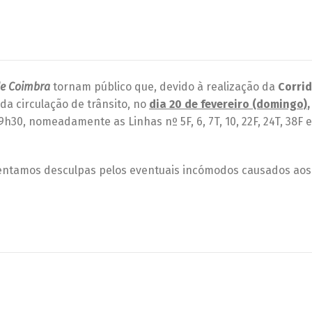
de Coimbra
tornam público que, devido à realização da
Corrid
a circulação de trânsito, no
dia 20 de fevereiro (domingo)
9h30, nomeadamente as Linhas nº 5F, 6, 7T, 10, 22F, 24T, 38F 
esentamos desculpas pelos eventuais incómodos causados aos