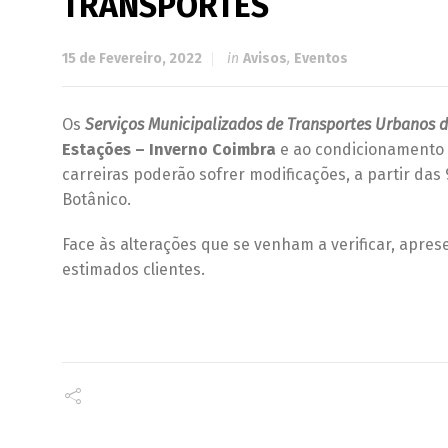
TRANSPORTES
15 de Fevereiro, 2022
in
Avisos
,
Eventos
Os
Serviços Municipalizados de Transportes Urbanos 
Estações – Inverno Coimbra
e ao condicionamento d
carreiras poderão sofrer modificações, a partir das 
Botânico.
Face às alterações que se venham a verificar, apr
estimados clientes.