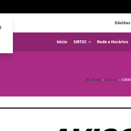
Dúvidas
Início
SMTUC
Rede e Horários
Home
Avisos
CORRI