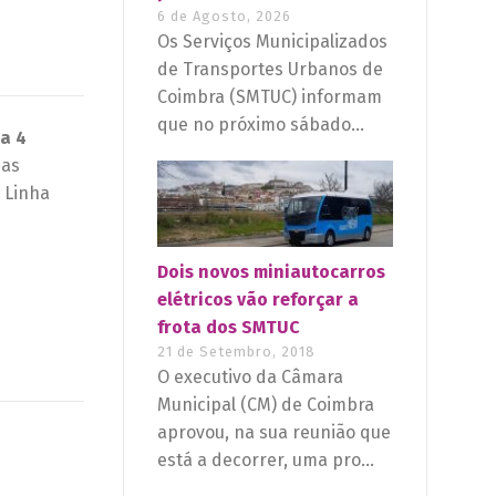
6 de Agosto, 2026
Os Serviços Municipalizados
de Transportes Urbanos de
Coimbra (SMTUC) informam
que no próximo sábado...
a 4
,
as
e Linha
Dois novos miniautocarros
elétricos vão reforçar a
frota dos SMTUC
21 de Setembro, 2018
O executivo da Câmara
Municipal (CM) de Coimbra
aprovou, na sua reunião que
está a decorrer, uma pro...