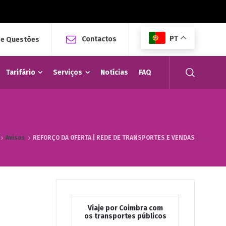
PT
Contactos
 e Questões
Tarifário
Serviços
Notícias
FAQ
Avisos
REFORÇO DA OFERTA | REDE DE TRANSPORTES E VENDAS
Viaje por Coimbra com
os transportes públicos