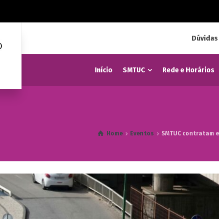
Dúvidas
Início
SMTUC
Rede e Horários
Home
Eventos
SMTUC contratam es