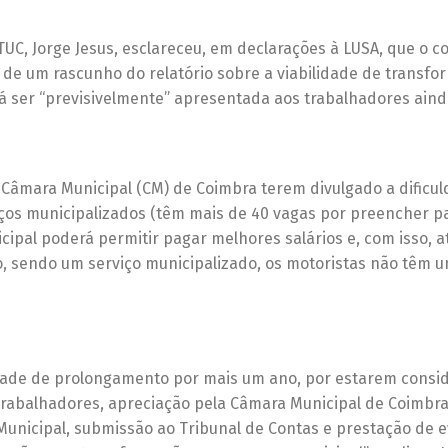
C, Jorge Jesus, esclareceu, em declarações à LUSA, que o c
 de um rascunho do relatório sobre a viabilidade de transf
á ser “previsivelmente” apresentada aos trabalhadores aind
 Câmara Municipal (CM) de Coimbra terem divulgado a dificu
ços municipalizados (têm mais de 40 vagas por preencher pa
al poderá permitir pagar melhores salários e, com isso, at
, sendo um serviço municipalizado, os motoristas não têm 
lidade de prolongamento por mais um ano, por estarem consi
s trabalhadores, apreciação pela Câmara Municipal de Coimbra
unicipal, submissão ao Tribunal de Contas e prestação de e