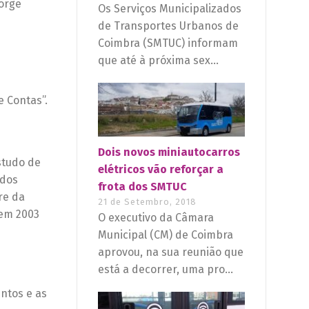
orge
Os Serviços Municipalizados
de Transportes Urbanos de
Coimbra (SMTUC) informam
que até à próxima sex...
e Contas”.
Dois novos miniautocarros
studo de
elétricos vão reforçar a
 dos
frota dos SMTUC
re da
21 de Setembro, 2018
 em 2003
O executivo da Câmara
Municipal (CM) de Coimbra
aprovou, na sua reunião que
está a decorrer, uma pro...
ntos e as