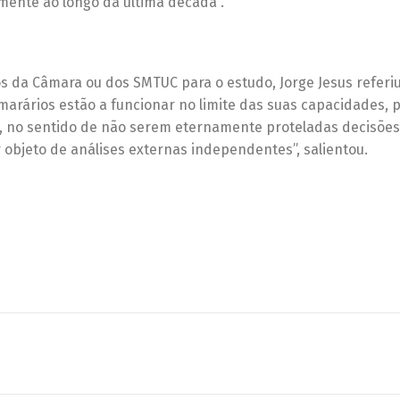
mente ao longo da última década”.
s da Câmara ou dos SMTUC para o estudo, Jorge Jesus referi
amarários estão a funcionar no limite das suas capacidades, 
s, no sentido de não serem eternamente proteladas decisões
objeto de análises externas independentes”, salientou.