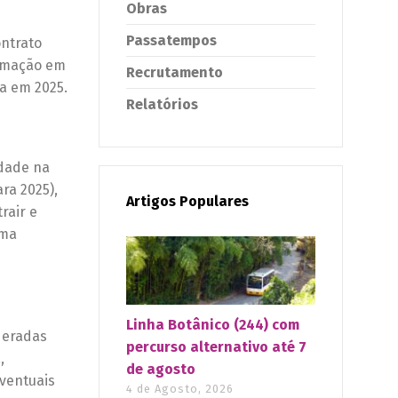
Obras
Passatempos
ontrato
ormação em
Recrutamento
a em 2025.
Relatórios
ldade na
ra 2025),
Artigos Populares
rair e
uma
Linha Botânico (244) com
deradas
percurso alternativo até 7
,
de agosto
ventuais
4 de Agosto, 2026