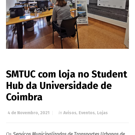
SMTUC com loja no Student
Hub da Universidade de
Coimbra
4 de Novembro, 2021
in
Avisos
,
Eventos
,
Lojas
Os
Serviços Municipalizados de Transportes Urbanos de