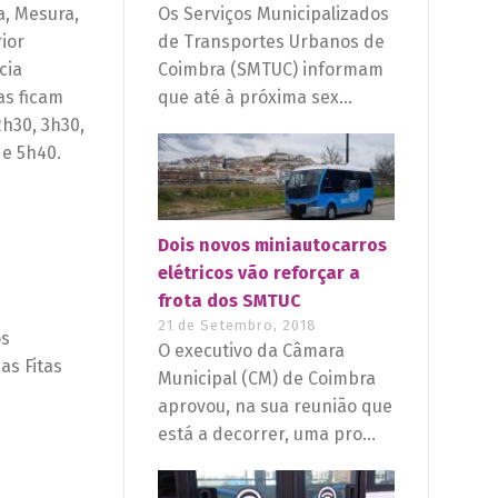
a, Mesura,
Os Serviços Municipalizados
ior
de Transportes Urbanos de
cia
Coimbra (SMTUC) informam
as ficam
que até à próxima sex...
2h30, 3h30,
 e 5h40.
Dois novos miniautocarros
elétricos vão reforçar a
frota dos SMTUC
21 de Setembro, 2018
os
O executivo da Câmara
as Fitas
Municipal (CM) de Coimbra
aprovou, na sua reunião que
está a decorrer, uma pro...