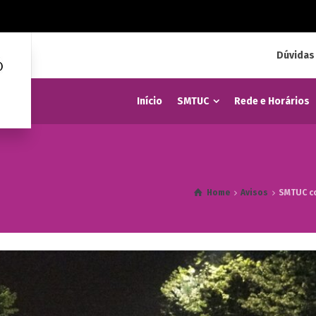
Dúvidas
Início
SMTUC
Rede e Horários
Home
Avisos
SMTUC co