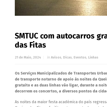
SMTUC com autocarros gra
das Fitas
21 de Maio, 2024
in
Avisos
,
Dicas
,
Eventos
,
Linhas
Os Serviços Municipalizados de Transportes Urban
de transporte noturno de apoio às noites da Quei
gratuito e as duas linhas vão ligar, durante a no
decorrem os concertos, a diversos pontos da cida
As noites da maior festa académica do país regress