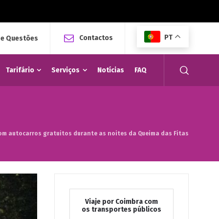
PT
Contactos
 e Questões
Tarifário
Serviços
Notícias
FAQ
m autocarros gratuitos durante as noites da Queima das Fitas
Viaje por Coimbra com
os transportes públicos