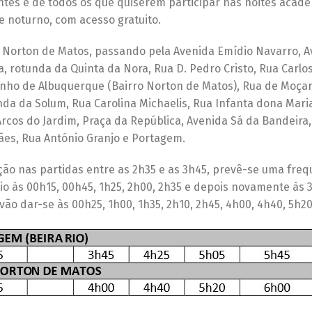
antes e de todos os que quiserem participar nas noites acadé
e noturno, com acesso gratuito.
irro Norton de Matos, passando pela Avenida Emídio Navarro, 
 rotunda da Quinta da Nora, Rua D. Pedro Cristo, Rua Carlos
inho de Albuquerque (Bairro Norton de Matos), Rua de Moça
nda da Solum, Rua Carolina Michaelis, Rua Infanta dona Mari
cos do Jardim, Praça da República, Avenida Sá da Bandeira,
ães, Rua António Granjo e Portagem.
ção nas partidas entre as 2h35 e as 3h45, prevê-se uma freq
io às 00h15, 00h45, 1h25, 2h00, 2h35 e depois novamente às 3
vão dar-se às 00h25, 1h00, 1h35, 2h10, 2h45, 4h00, 4h40, 5h20