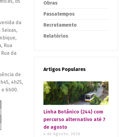
micas, os
Obras
Passatempos
Avenida da
Recrutamento
 Seixas,
Relatórios
mbique,
a, Rua
 Rua da
Artigos Populares
uência de
h45, 4h25,
 e 6h00.
Linha Botânico (244) com
percurso alternativo até 7
de agosto
4 de Agosto, 2026