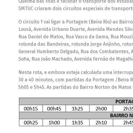
Queima das Fitas e facilitar o transporte dos estud
SMTUC criaram dois circuitos especiais de transport
O circuito 1 vai ligar a Portagem (Beira Rio) ao Ba
Lousã, Avenida Urbano Duarte, Avenida Mendes Silva,
Rua Daniel de Matos, Rua Vasco da Gama, Rua Mouz
rotunda das Bandeiras, rotunda Jorge Anjinho, rotu
General Humberto Delgado, Rua dos Combatentes, Ar
Sofia, Rua João Machado, Avenida Fernão de Magalh
Nesta rota, e embora esteja calculada uma interrup
30 a 40 minutos, com partidas da Portagem /Beira R
5h05 e 5h45. As partidas do Bairro Norton de Matos 