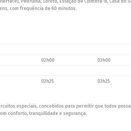
(Interface), Pedrulha, Loreto, Estação de Coimbra-B, Casa do S
ens, com frequência de 60 minutos.
02h00
03h00
02h25
03h25
rcuitos especiais, concebidos para permitir que todos possa
om conforto, tranquilidade e segurança.