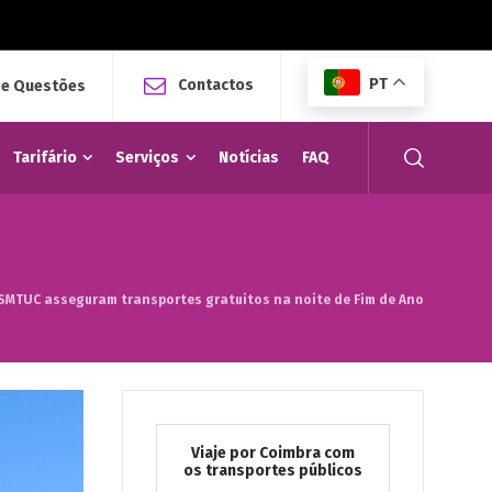
PT
Contactos
 e Questões
Tarifário
Serviços
Notícias
FAQ
SMTUC asseguram transportes gratuitos na noite de Fim de Ano
Viaje por Coimbra com
os transportes públicos