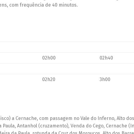
ens, com frequência de 40 minutos.
02h00
02h40
02h20
3h00
ncisco) a Cernache, com passagem no Vale do Inferno, Alto do
a Paula, Antanhol (cruzamento), Venda do Cego, Cernache (In
ira da Paula, rotunda da Cruz dos Morouços, Alto dos Barrei