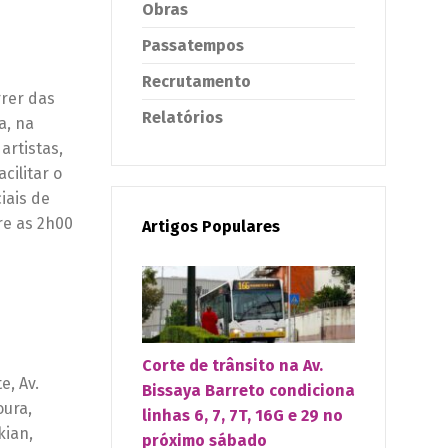
Obras
Passatempos
Recrutamento
rer das
Relatórios
a, na
artistas,
cilitar o
iais de
re as 2h00
Artigos Populares
Corte de trânsito na Av.
e, Av.
Bissaya Barreto condiciona
oura,
linhas 6, 7, 7T, 16G e 29 no
kian,
próximo sábado