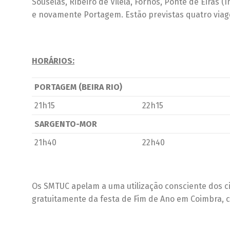
Souselas, Ribeiro de Vilela, Fornos, Ponte de Eiras 
e novamente Portagem. Estão previstas quatro viag
HORÁRIOS:
PORTAGEM (BEIRA RIO)
21h15
22h15
SARGENTO-MOR
21h40
22h40
Os SMTUC apelam a uma utilização consciente dos ci
gratuitamente da festa de Fim de Ano em Coimbra, c