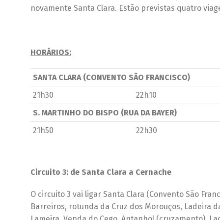
novamente Santa Clara. Estão previstas quatro viag
HORÁRIOS:
SANTA CLARA (CONVENTO SÃO FRANCISCO)
21h30
22h10
S. MARTINHO DO BISPO (RUA DA BAYER)
21h50
22h30
Circuito 3: de Santa Clara a Cernache
O circuito 3 vai ligar Santa Clara (Convento São Fra
Barreiros, rotunda da Cruz dos Morouços, Ladeira d
Lameira, Venda do Cego, Antanhol (cruzamento), Lade