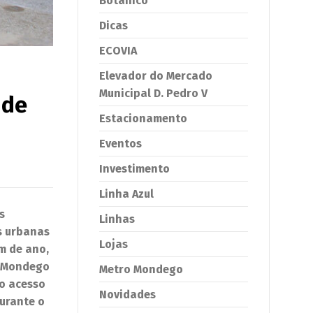
Botânico
Dicas
ECOVIA
Elevador do Mercado
Municipal D. Pedro V
 de
Estacionamento
Eventos
Investimento
Linha Azul
s
Linhas
as urbanas
Lojas
m de ano,
o Mondego
Metro Mondego
 o acesso
Novidades
durante o