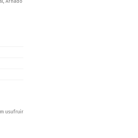
al, Arnado
m usufruir