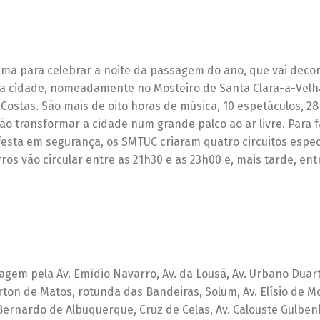
a para celebrar a noite da passagem do ano, que vai decor
da cidade, nomeadamente no Mosteiro de Santa Clara-a-Velh
ostas. São mais de oito horas de música, 10 espetáculos, 28 
o transformar a cidade num grande palco ao ar livre. Para fa
festa em segurança, os SMTUC criaram quatro circuitos espec
ros vão circular entre as 21h30 e as 23h00 e, mais tarde, ent
sagem pela Av. Emídio Navarro, Av. da Lousã, Av. Urbano Duart
ton de Matos, rotunda das Bandeiras, Solum, Av. Elísio de M
 Bernardo de Albuquerque, Cruz de Celas, Av. Calouste Gulben