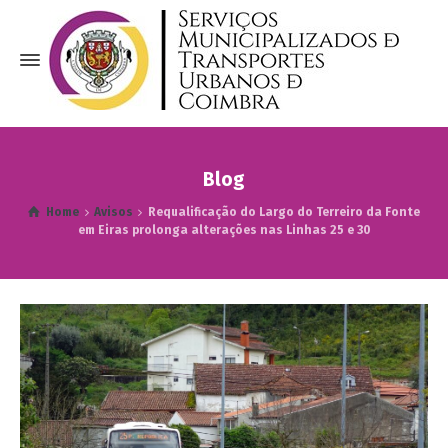
Blog
Home
Avisos
Requalificação do Largo do Terreiro da Fonte
em Eiras prolonga alterações nas Linhas 25 e 30