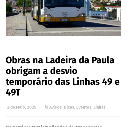
Obras na Ladeira da Paula
obrigam a desvio
temporário das Linhas 49 e
49T
2 de Maio, 2025
in
Avisos
,
Dicas
,
Eventos
,
Linhas