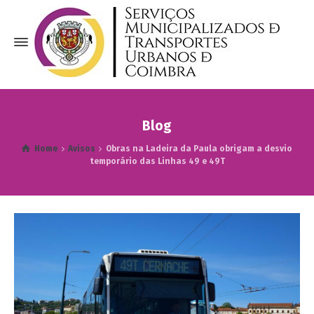
Blog
Home
Avisos
Obras na Ladeira da Paula obrigam a desvio
temporário das Linhas 49 e 49T