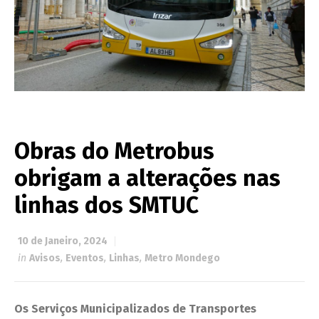
Obras do Metrobus
obrigam a alterações nas
linhas dos SMTUC
10 de Janeiro, 2024
in
Avisos
,
Eventos
,
Linhas
,
Metro Mondego
Os Serviços Municipalizados de Transportes