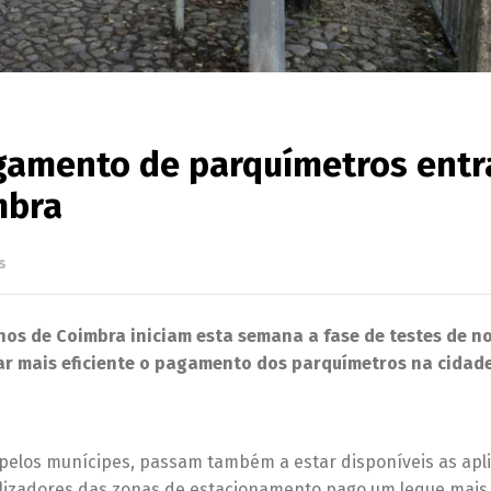
agamento de parquímetros ent
mbra
s
nos de Coimbra iniciam esta semana a fase de testes de n
nar mais eficiente o pagamento dos parquímetros na cidade
 pelos munícipes, passam também a estar disponíveis as apl
tilizadores das zonas de estacionamento pago um leque mais