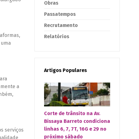
Obras
Passatempos
Recrutamento
taformas,
Relatórios
r uma
Artigos Populares
ara
tamente a
ambém,
Corte de trânsito na Av.
Bissaya Barreto condiciona
linhas 6, 7, 7T, 16G e 29 no
s serviços
próximo sábado
ualidade