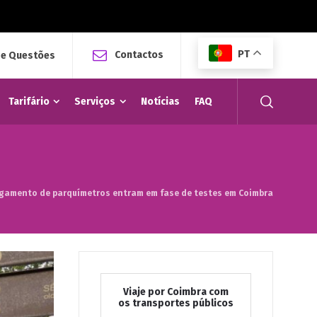
PT
Contactos
 e Questões
Tarifário
Serviços
Notícias
FAQ
agamento de parquímetros entram em fase de testes em Coimbra
Viaje por Coimbra com
os transportes públicos