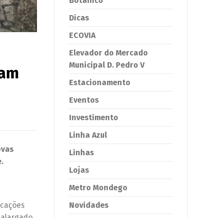
Botânico
Dicas
ECOVIA
Elevador do Mercado
Municipal D. Pedro V
ram
Estacionamento
Eventos
Investimento
Linha Azul
ovas
Linhas
.
Lojas
Metro Mondego
icações
Novidades
 alargado