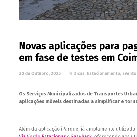
Novas aplicações para p
em fase de testes em Coi
30 de Outubro, 2025
in
Dicas
,
Estacionamento
,
Evento
Os Serviços Municipalizados de Transportes Urba
aplicações móveis destinadas a simplificar e tor
Além da aplicação iParque, já amplamente utilizada
Via Verde Estacionar
e
EasyPark
, oferecendo aos u