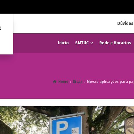
Dúvidas
Início
SMTUC
Rede e Horários
Home
Dicas
Novas aplicações para p