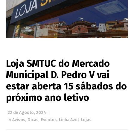
Loja SMTUC do Mercado
Municipal D. Pedro V vai
estar aberta 15 sábados do
próximo ano letivo
22 de Agosto, 2024
in
Avisos
,
Dicas
,
Eventos
,
Linha Azul
,
Lojas