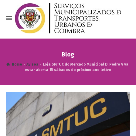
Blog
Home
Avisos
Loja SMTUC do Mercado Municipal D. Pedro V vai
estar aberta 15 sábados do próximo ano letivo