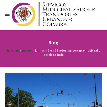
Blog
Home
Avisos
Linhas 49 e 49T retomam percurso habitual a
partir de hoje