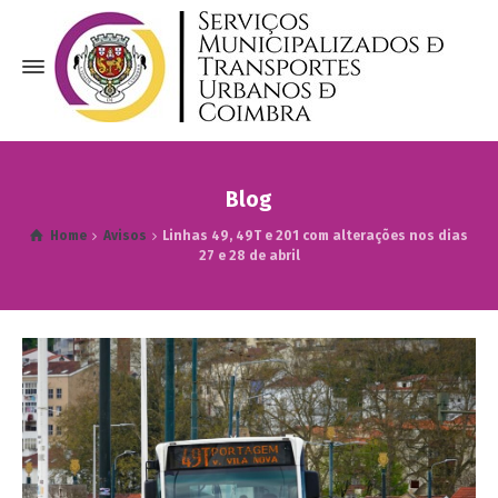
Blog
Home
Avisos
Linhas 49, 49T e 201 com alterações nos dias
27 e 28 de abril