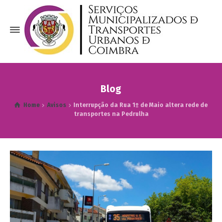
Blog
Home
Avisos
Interrupção da Rua 1º de Maio altera rede de
transportes na Pedrulha