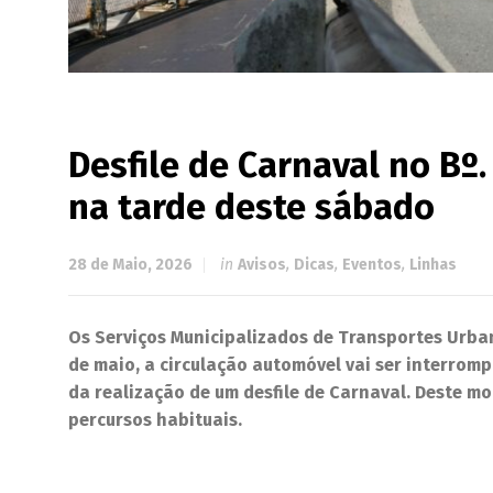
Desfile de Carnaval no Bº
na tarde deste sábado
28 de Maio, 2026
in
Avisos
,
Dicas
,
Eventos
,
Linhas
Os Serviços Municipalizados de Transportes Urba
de maio, a circulação automóvel vai ser interromp
da realização de um desfile de Carnaval. Deste mo
percursos habituais.