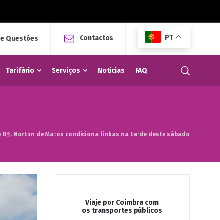
PT
Contactos
 e Questões
Tarifário
Serviços
Notícias
FAQ
no Bº. Norton de Matos condiciona linhas na tarde deste sábado
Viaje por Coimbra com
os transportes públicos