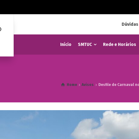
Dúvidas
Início
SMTUC
Rede e Horários
Home
Avisos
Desfile de Carnaval 