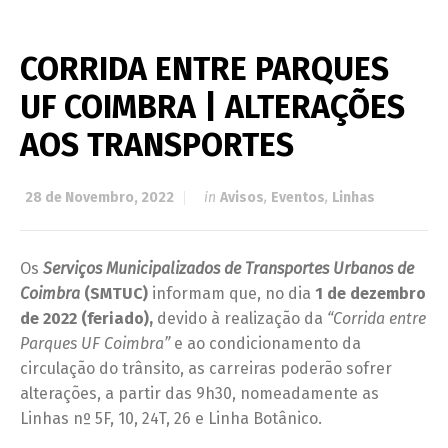
CORRIDA ENTRE PARQUES
UF COIMBRA | ALTERAÇÕES
AOS TRANSPORTES
28 de Novembro, 2022
in
Avisos
,
Eventos
,
Linhas
Os
Serviços Municipalizados de Transportes Urbanos de
Coimbra
(SMTUC)
informam que, no dia
1 de dezembro
de 2022 (feriado)
,
devido à realização da
“Corrida entre
Parques UF Coimbra”
e ao condicionamento da
circulação do trânsito, as carreiras poderão sofrer
alterações, a partir das 9h30, nomeadamente as
Linhas nº 5F, 10, 24T, 26 e Linha Botânico.