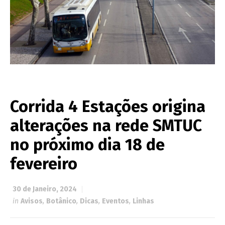
Corrida 4 Estações origina
alterações na rede SMTUC
no próximo dia 18 de
fevereiro
30 de Janeiro, 2024
in
Avisos
,
Botânico
,
Dicas
,
Eventos
,
Linhas