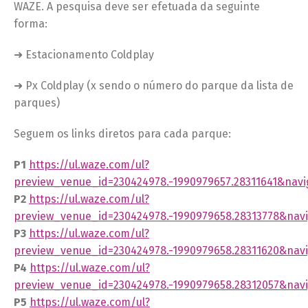
WAZE. A pesquisa deve ser efetuada da seguinte
forma:
➜ Estacionamento Coldplay
➜ Px Coldplay (x sendo o número do parque da lista de
parques)
Seguem os links diretos para cada parque:
P1
https://ul.waze.com/ul?
preview_venue_id=230424978.-1990979657.28311641&navi
P2
https://ul.waze.com/ul?
preview_venue_id=230424978.-1990979658.28313778&nav
P3
https://ul.waze.com/ul?
preview_venue_id=230424978.-1990979658.28311620&nav
P4
https://ul.waze.com/ul?
preview_venue_id=230424978.-1990979658.28312057&nav
P5
https://ul.waze.com/ul?