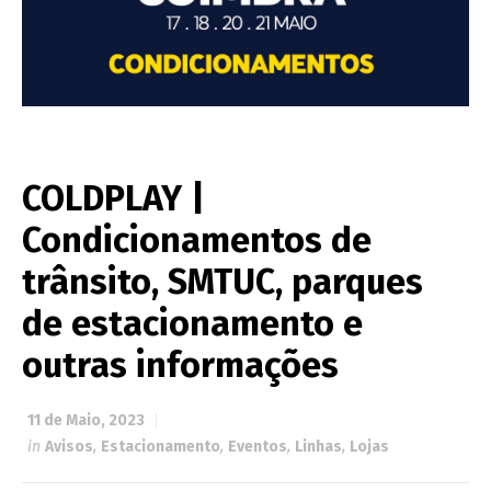
COLDPLAY |
Condicionamentos de
trânsito, SMTUC, parques
de estacionamento e
outras informações
11 de Maio, 2023
in
Avisos
,
Estacionamento
,
Eventos
,
Linhas
,
Lojas