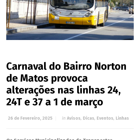
Carnaval do Bairro Norton
de Matos provoca
alterações nas linhas 24,
24T e 37 a 1 de março
26 de Fevereiro, 2025
in
Avisos
,
Dicas
,
Eventos
,
Linhas