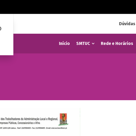
Dúvidas
Início
SMTUC
Rede e Horários