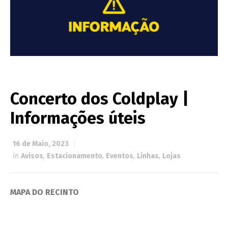
Concerto dos Coldplay |
Informações úteis
16 de Maio, 2023
in
Avisos
,
Estacionamento
,
Eventos
,
Linhas
,
Lojas
MAPA DO RECINTO