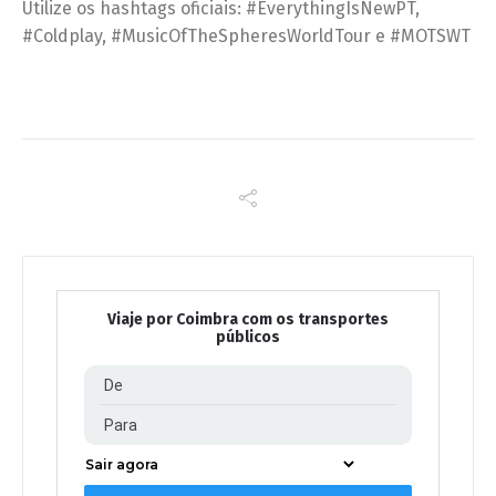
Utilize os hashtags oficiais: #EverythingIsNewPT,
#Coldplay, #MusicOfTheSpheresWorldTour e #MOTSWT
Viaje por Coimbra com os transportes
públicos