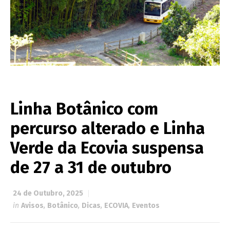
Linha Botânico com
percurso alterado e Linha
Verde da Ecovia suspensa
de 27 a 31 de outubro
24 de Outubro, 2025
in
Avisos
,
Botânico
,
Dicas
,
ECOVIA
,
Eventos