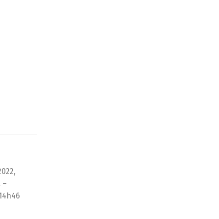
2022,
 –
 14h46