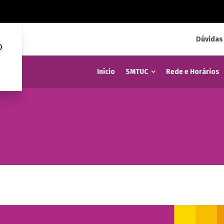
Dúvidas
Início
SMTUC
Rede e Horários