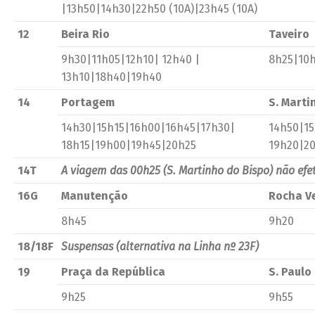
|13h50|14h30|22h50 (10A)|23h45 (10A)
12
Beira Rio
Taveiro
9h30|11h05|12h10| 12h40 |
8h25|10h
13h10|18h40|19h40
14
Portagem
S. Marti
14h30|15h15|16h00|16h45|17h30|
14h50|15
18h15|19h00|19h45|20h25
19h20|2
14T
A viagem das 00h25 (S. Martinho do Bispo) não ef
16G
Manutenção
Rocha V
8h45
9h20
18/18F
Suspensas (alternativa na Linha nº 23F)
19
Praça da República
S. Paulo
9h25
9h55