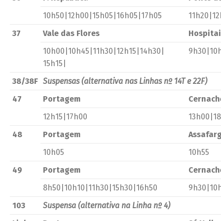
10h50|12h00|15h05|16h05|17h05
11h20|12
37
Vale das Flores
Hospitai
10h00|10h45|11h30|12h15|14h30|
9h30|10h
15h15|
38/38F
Suspensas (alternativa nas Linhas nº 14T e 22F)
47
Portagem
Cernach
12h15|17h00
13h00|1
48
Portagem
Assafar
10h05
10h55
49
Portagem
Cernach
8h50|10h10|11h30|15h30|16h50
9h30|10
103
Suspensa (alternativa na Linha nº 4)