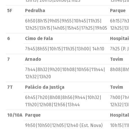
13h15| 20h15|20h50|21h25
13h40|2
5F
Pedrulha
Parque
6h50|8h15|9h05|9h55|10h45|11h35|
6h15|7h
12h25|13h15|14h05|15h45|17h25|19h05
12h25|13
6
Cimo de Fala
Hospitai
7h45|8h55|10h15|11h35|13h00| 14h10
7h25 (P.
7
Arnado
Tovim
7h44|8h32|9h20|10h08|10h56|11h44|
8h08|8h
12h32|13h20
7T
Palácio da Justiça
Tovim
6h45|7h20|8h08|8h56|9h44|10h32|
7h00|7h
11h20|12h08|12h56|13h44
12h32|1
10/10A
Parque
Hospital
9h50|10h50|12h05|12h40 (Est. Nova)
10h15|11