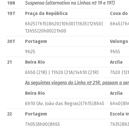
19R
Suspensa (alternativa na Linhas nº 19 e 19T)
19T
Praça da República
Cova do
6h25|7h15|8h20|10h30|11h35|12h50|
6h45|7h
13h55|20h00|21h00
20T
Portagem
Valongo
9h25
9h55
21
Beira Rio
Arzila
6h50 (21R) | 11h20 (21A|14h10 (21R)
7h20 |12h
As seguintes viagens da Linha nº 21R, passam a ser
Beira Rio
Arzila
6h10 (Av. João das Regras)|7h15|8h45
6h40|8h
22
Portagem
Escola I
7h05|8h00|8h55
7h35|8h