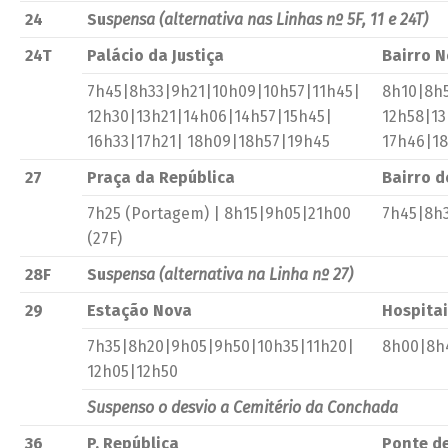
24
Su
spensa (alternativa nas Linhas nº 5F, 11 e 24T)
24T
Palácio da Justiça
Bairro 
7h45|8h33|9h21|10h09|10h57|11h45|
8h10|8h
12h30|13h21|14h06|14h57|15h45|
12h58|13
16h33|17h21| 18h09|18h57|19h45
17h46|1
27
Praça da República
Bairro d
7h25 (Portagem) | 8h15|9h05|21h00
7h45|8h3
(27F)
28F
Su
spensa (alternativa na Linha nº 27)
29
Estação Nova
Hospitai
7h35|8h20|9h05|9h50|10h35|11h20|
8h00|8h4
12h05|12h50
Suspenso o desvio a Cemitério da Conchada
36
P. República
Ponte de