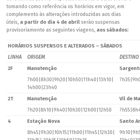
tomando como referência os horários em vigor, em
complemento às alterações introduzidas aos dias
úteis,
a partir do dia 4 de abril
serão suspensas
provisoriamente as seguintes viagens,
aos sábados:
HORÁRIOS SUSPENSOS E ALTERADOS – SÁBADOS
LINHA
ORIGEM
DESTINO
2F
Manutenção
Sargent
7h00|8h30|9h20|10h50|11h40|13h10|
7h35|9h0
14h00|23h40
2T
Manutenção
Vil de M
7h20|8h10|9h40|10h30|12h00|12h50
7h55|8h4
4
Estação Nova
Santo An
8h45|9h30|10h15|11h00|11h45|12h30|
9h10|9h5