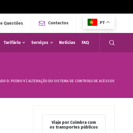
PT
Contactos
 e Questões
Tarifário
Serviços
Notícias
FAQ
O D. PEDRO V | ALTERAÇÃO DO SISTEMA DE CONTROLO DE ACESSOS
Viaje por Coimbra com
os transportes públicos