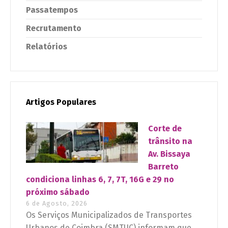
Passatempos
Recrutamento
Relatórios
Artigos Populares
Corte de
trânsito na
Av. Bissaya
Barreto
condiciona linhas 6, 7, 7T, 16G e 29 no
próximo sábado
6 de Agosto, 2026
Os Serviços Municipalizados de Transportes
Urbanos de Coimbra (SMTUC) informam que