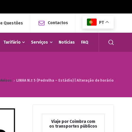
PT
Contactos
 e Questões
Tarifário
Serviços
Notícias
FAQ
Avisos
LINHA N.º 5 (Pedrulha – Estádio) | Alteração de horário
Viaje por Coimbra com
os transportes públicos