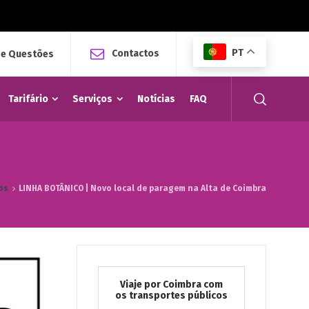
PT
Contactos
 e Questões
Tarifário
Serviços
Notícias
FAQ
os
LINHA BOTÂNICO | Novo local de paragem na Alta de Coimbra
Viaje por Coimbra com
os transportes públicos