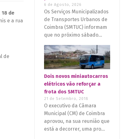
6 de Agosto, 2026
Os Serviços Municipalizados
a
18 de
de Transportes Urbanos de
is e a rua
Coimbra (SMTUC) informam
que no próximo sábado...
al de
Dois novos miniautocarros
elétricos vão reforçar a
frota dos SMTUC
21 de Setembro, 2018
O executivo da Câmara
Municipal (CM) de Coimbra
aprovou, na sua reunião que
está a decorrer, uma pro...