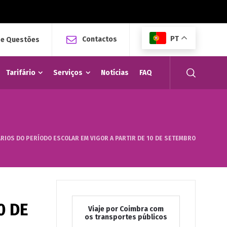
PT
Contactos
 e Questões
Tarifário
Serviços
Notícias
FAQ
RIOS DO PERÍODO ESCOLAR EM VIGOR A PARTIR DE 10 DE SETEMBRO
0 DE
Viaje por Coimbra com
os transportes públicos