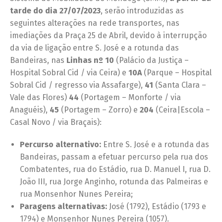
tarde do dia 27/07/2023
, serão introduzidas as
seguintes alterações na rede transportes, nas
imediações da Praça 25 de Abril, devido à interrupção
da via de ligação entre S. José e a rotunda das
Bandeiras, nas
Linhas nº 10
(Palácio da Justiça –
Hospital Sobral Cid / via Ceira) e
10A
(Parque – Hospital
Sobral Cid / regresso via Assafarge),
41
(Santa Clara –
Vale das Flores)
44
(Portagem – Monforte / via
Anaguéis),
45
(Portagem – Zorro) e
204
(Ceira|Escola –
Casal Novo / via Braçais):
Percurso alternativo:
Entre S. José e a rotunda das
Bandeiras, passam a efetuar percurso pela rua dos
Combatentes, rua do Estádio, rua D. Manuel I, rua D.
João III, rua Jorge Anginho, rotunda das Palmeiras e
rua Monsenhor Nunes Pereira;
Paragens alternativas:
José (1792), Estádio (1793 e
1794) e Monsenhor Nunes Pereira (1057).