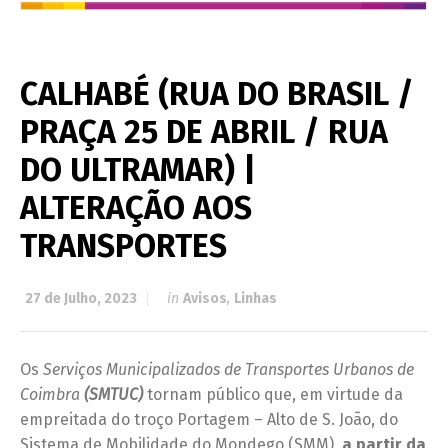
CALHABÉ (RUA DO BRASIL /
PRAÇA 25 DE ABRIL / RUA
DO ULTRAMAR) |
ALTERAÇÃO AOS
TRANSPORTES
27 de Julho, 2023
in
Avisos
,
Linhas
Os
Serviços Municipalizados de
Transportes Urbanos de
Coimbra
(SMTUC)
tornam público que, em virtude da
empreitada do troço Portagem – Alto de S. João, do
Sistema de Mobilidade do Mondego (SMM),
a partir da