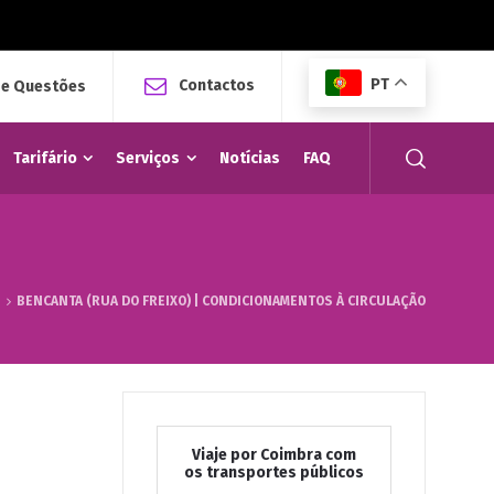
PT
Contactos
 e Questões
Tarifário
Serviços
Notícias
FAQ
s
BENCANTA (RUA DO FREIXO) | CONDICIONAMENTOS À CIRCULAÇÃO
Viaje por Coimbra com
os transportes públicos