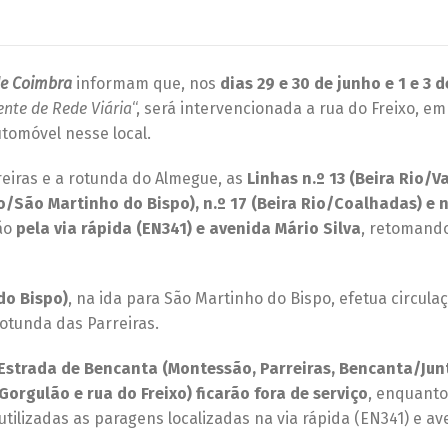
de Coimbra
informam que, nos
dias 29 e 30 de junho e 1 e 3 d
nte de Rede Viária
“, será intervencionada a rua do Freixo, em
utomóvel nesse local.
reiras e a rotunda do Almegue, as
Linhas n.º 13 (Beira Rio/V
io/São Martinho do Bispo), n.º 17 (Beira Rio/Coalhadas) e n
ção
pela via rápida (EN341) e avenida Mário Silva
, retomando
do Bispo)
, na ida para São Martinho do Bispo, efetua circula
rotunda das Parreiras.
Estrada de Bencanta (Montessão, Parreiras, Bencanta/Jun
Gorgulão e rua do Freixo)
ficarão fora de serviço
, enquanto
utilizadas as paragens localizadas na via rápida (EN341) e a