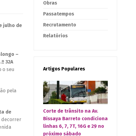
Obras
Passatempos
Recrutamento
e julho
de
Relatórios
alongo –
.º 32A
Artigos Populares
 o seu
ção pela
Corte de trânsito na Av.
ta de
Bissaya Barreto condiciona
 decorrer
linhas 6, 7, 7T, 16G e 29 no
venida
próximo sábado