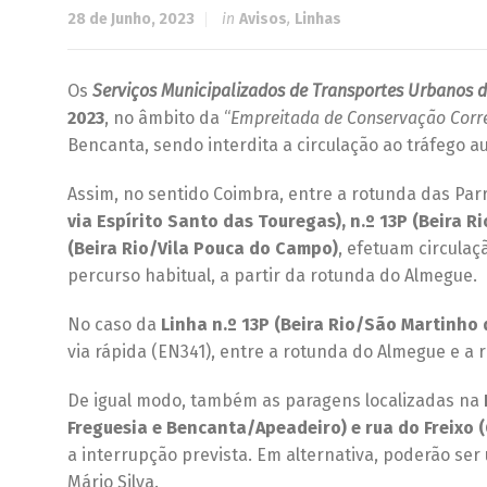
28 de Junho, 2023
in
Avisos
,
Linhas
Os
Serviços Municipalizados de Transportes Urbanos 
2023
, no âmbito da “
Empreitada de Conservação Corre
Bencanta, sendo interdita a circulação ao tráfego a
Assim, no sentido Coimbra, entre a rotunda das Par
via Espírito Santo das Touregas), n.º 13P (Beira R
(Beira Rio/Vila Pouca do Campo)
, efetuam circula
percurso habitual, a partir da rotunda do Almegue.
No caso da
Linha n.º 13P (Beira Rio/São Martinho 
via rápida (EN341), entre a rotunda do Almegue e a 
De igual modo, também as paragens localizadas na
Freguesia e Bencanta/Apeadeiro) e rua do Freixo (
a interrupção prevista. Em alternativa, poderão ser 
Mário Silva.