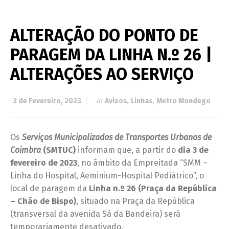
ALTERAÇÃO DO PONTO DE
PARAGEM DA LINHA N.º 26 |
ALTERAÇÕES AO SERVIÇO
3 de Fevereiro, 2023
in
Avisos
,
Linhas
,
Metro Mondego
Os
Serviços Municipalizados de Transportes Urbanos de
Coimbra
(SMTUC)
informam que, a partir do
dia 3 de
fevereiro
de 2023
, no âmbito da Empreitada “SMM –
Linha do Hospital, Aeminium-Hospital Pediátrico”, o
local de paragem da
Linha n.º 26 (Praça da República
– Chão de Bispo)
, situado na Praça da República
(transversal da avenida Sá da Bandeira) será
temporariamente desativado.