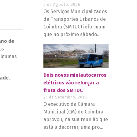
6 de Agosto, 2026
Os Serviços Municipalizados
de Transportes Urbanos de
Coimbra (SMTUC) informam
que no próximo sábado...
ano de
os
 algumas
Dois novos miniautocarros
tade
,
elétricos vão reforçar a
frota dos SMTUC
21 de Setembro, 2018
O executivo da Câmara
Municipal (CM) de Coimbra
aprovou, na sua reunião que
está a decorrer, uma pro...