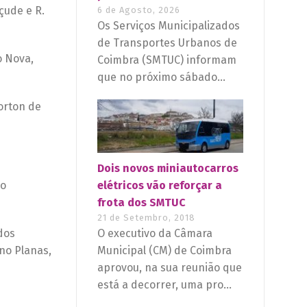
çude e R.
6 de Agosto, 2026
Os Serviços Municipalizados
de Transportes Urbanos de
o Nova,
Coimbra (SMTUC) informam
que no próximo sábado...
Norton de
Dois novos miniautocarros
elétricos vão reforçar a
 o
frota dos SMTUC
21 de Setembro, 2018
O executivo da Câmara
dos
Municipal (CM) de Coimbra
ino Planas,
aprovou, na sua reunião que
está a decorrer, uma pro...