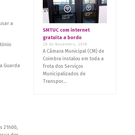
usar a
SMTUC com internet
gratuita a bordo
tónio
28 de Novembro, 2018
A Câmara Municipal (CM) de
Coimbra instalou em toda a
da Guarda
frota dos Serviços
Municipalizados de
Transpor...
s 21h00,
Ínsua dos