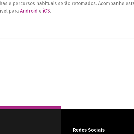
nhas e percursos habituais serão retomados. Acompanhe esta
ível para
Android
e
iOS
.
Redes Sociais