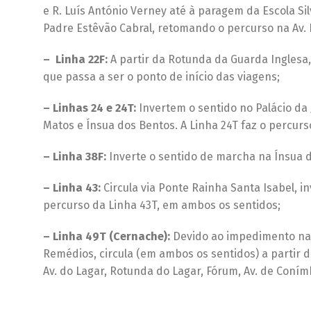
e R. Luís António Verney até à paragem da Escola Sil
Padre Estêvão Cabral, retomando o percurso na Av.
– Linha 22F:
A partir da Rotunda da Guarda Inglesa,
que passa a ser o ponto de início das viagens;
– Linhas 24 e 24T:
Invertem o sentido no Palácio da J
Matos e Ínsua dos Bentos. A Linha 24T faz o percurs
– Linha 38F:
Inverte o sentido de marcha na Ínsua d
– Linha 43:
Circula via Ponte Rainha Santa Isabel, i
percurso da Linha 43T, em ambos os sentidos;
– Linha 49T (Cernache):
Devido ao impedimento na 
Remédios, circula (em ambos os sentidos) a partir da
Av. do Lagar, Rotunda do Lagar, Fórum, Av. de Conímb