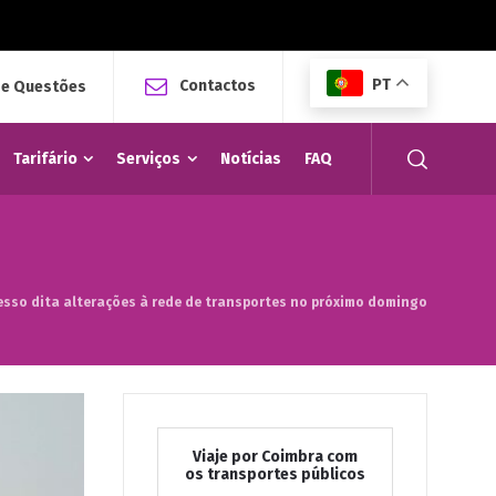
PT
Contactos
 e Questões
Tarifário
Serviços
Notícias
FAQ
esso dita alterações à rede de transportes no próximo domingo
Viaje por Coimbra com
os transportes públicos