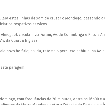
Clara estas linhas deixam de cruzar o Mondego, passando a 
iciar os respetivos serviços.
Almegue), circulam via Fórum, Av. de Conímbriga e R. Luís An
Av. da Guarda Inglesa;
lo novo horário; na ida, retoma o percurso habitual na Av. 
 nesta paragem.
domingo, com frequências de 20 minutos, entre as 16h00 e a
 clientes da Metro Mondego entre a Estação da Portela e a 