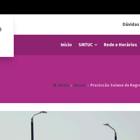
Dúvidas
Início
SMTUC
Rede e Horários
Home
Avisos
Procissão Solene de Regr