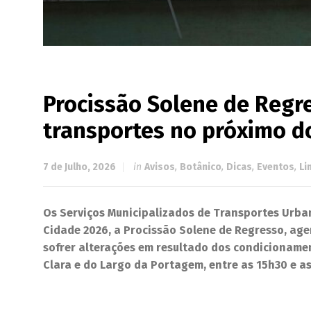
Procissão Solene de Regre
transportes no próximo 
7 de Julho, 2026
in
Avisos
,
Botânico
,
Dicas
,
Eventos
,
Li
Os Serviços Municipalizados de Transportes Urba
Cidade 2026, a Procissão Solene de Regresso, age
sofrer alterações em resultado dos condicioname
Clara e do Largo da Portagem, entre as 15h30 e a