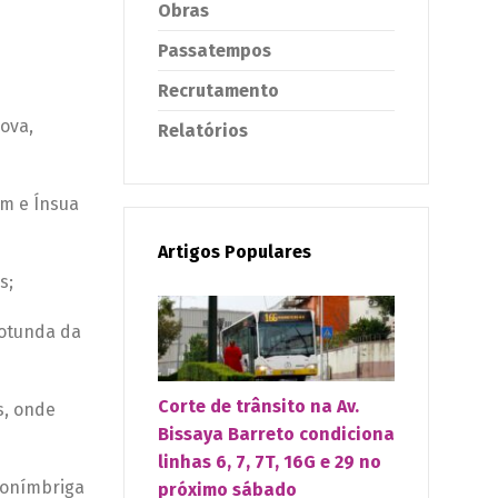
Obras
Passatempos
Recrutamento
ova,
Relatórios
im e Ínsua
Artigos Populares
s;
Rotunda da
Corte de trânsito na Av.
s, onde
Bissaya Barreto condiciona
linhas 6, 7, 7T, 16G e 29 no
 Conímbriga
próximo sábado