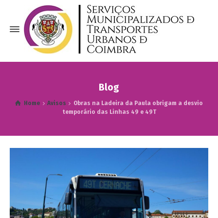
Blog
Home
Avisos
Obras na Ladeira da Paula obrigam a desvio
temporário das Linhas 49 e 49T