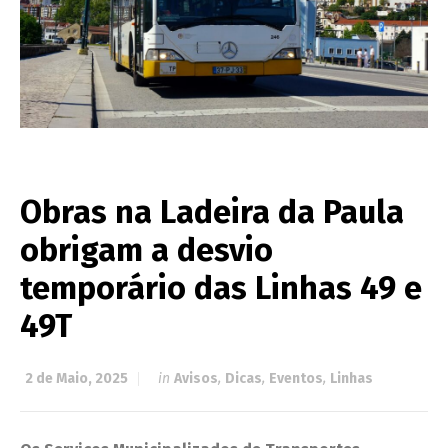
Obras na Ladeira da Paula
obrigam a desvio
temporário das Linhas 49 e
49T
2 de Maio, 2025
in
Avisos
,
Dicas
,
Eventos
,
Linhas