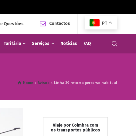
PT
Contactos
 e Questões
Tarifário
Serviços
Notícias
FAQ
Home
Avisos
Linha 39 retoma percurso habitual
Viaje por Coimbra com
os transportes públicos