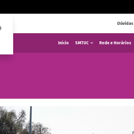
Dúvidas
Início
SMTUC
Rede e Horários