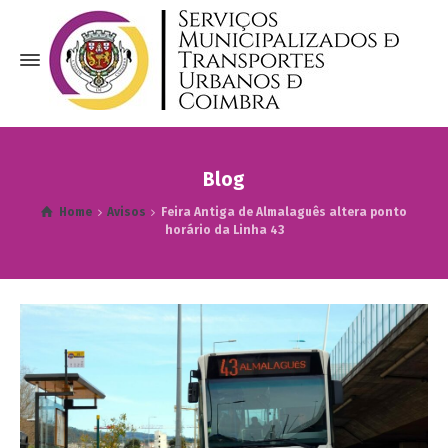
Blog
Home
Avisos
Feira Antiga de Almalaguês altera ponto
horário da Linha 43