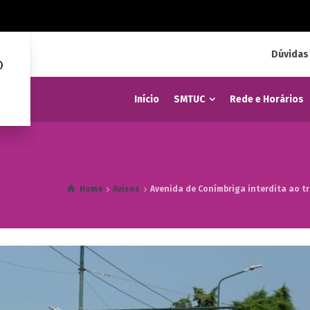
Dúvidas
Início
SMTUC
Rede e Horários
Home
Avisos
Avenida de Conímbriga interdita ao tr