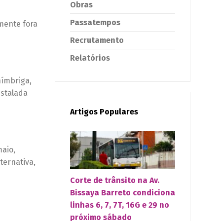
Obras
Passatempos
mente fora
Recrutamento
Relatórios
nímbriga,
nstalada
Artigos Populares
maio,
ternativa,
Corte de trânsito na Av.
Bissaya Barreto condiciona
linhas 6, 7, 7T, 16G e 29 no
próximo sábado