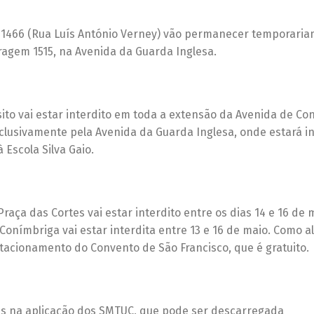
e 1466 (Rua Luís António Verney) vão permanecer temporaria
aragem 1515, na Avenida da Guarda Inglesa.
sito vai estar interdito em toda a extensão da Avenida de Co
exclusivamente pela Avenida da Guarda Inglesa, onde estará i
Escola Silva Gaio.
ça das Cortes vai estar interdito entre os dias 14 e 16 de 
nímbriga vai estar interdita entre 13 e 16 de maio. Como al
acionamento do Convento de São Francisco, que é gratuito.
is na aplicação dos SMTUC, que pode ser descarregada