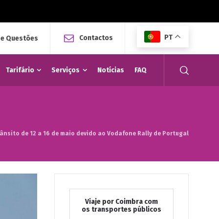
PT
Contactos
 e Questões
Tarifário
Serviços
Notícias
FAQ
ânsito de 12 a 16 de maio devido ao Vodafone Rally de Portugal
Viaje por Coimbra com
os transportes públicos