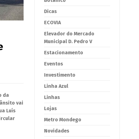
Botânico
Dicas
ECOVIA
Elevador do Mercado
Municipal D. Pedro V
e
Estacionamento
Eventos
Investimento
Linha Azul
o da
Linhas
ânsito vai
Lojas
ua Luís
ircular
Metro Mondego
Novidades