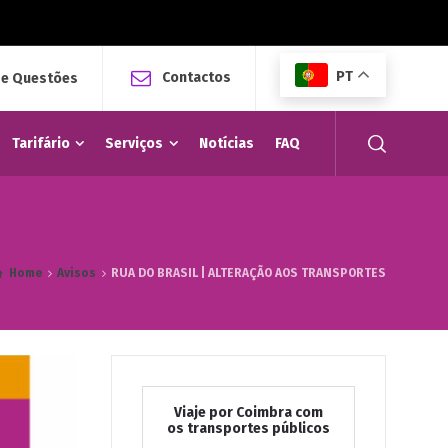
PT
Contactos
 e Questões
Tarifário
Serviços
Notícias
FAQ
Home
Avisos
RUA DO BRASIL | ALTERAÇÃO AOS TRANSPORTES
Viaje por Coimbra com
os transportes públicos