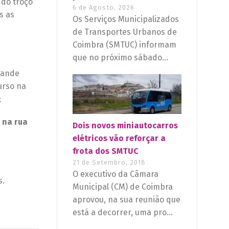
 do troço
6 de Agosto, 2026
s as
Os Serviços Municipalizados
de Transportes Urbanos de
Coimbra (SMTUC) informam
que no próximo sábado...
rande
urso na
;
 na rua
Dois novos miniautocarros
elétricos vão reforçar a
frota dos SMTUC
21 de Setembro, 2018
O executivo da Câmara
s.
Municipal (CM) de Coimbra
aprovou, na sua reunião que
está a decorrer, uma pro...