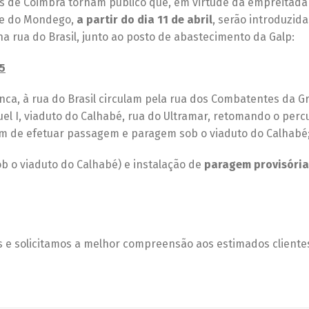
s de Coimbra tornam público que, em virtude da empreitada
ade do Mondego,
a partir do dia 11 de abril
, serão introduzida
na rua do Brasil, junto ao posto de abastecimento da Galp:
45
nca, à rua do Brasil circulam pela rua dos Combatentes da G
nuel I, viaduto do Calhabé, rua do Ultramar, retomando o perc
ixam de efetuar passagem e paragem sob o viaduto do Calhabé
ob o viaduto do Calhabé) e instalação de
paragem provisória
e solicitamos a melhor compreensão aos estimados cliente