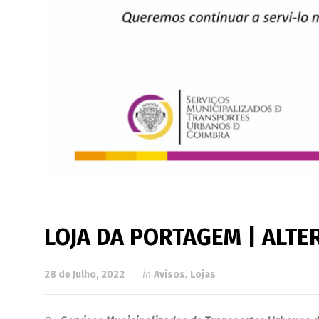
LOJA DA PORTAGEM | ALT
28 de Julho, 2022
in
Avisos
,
Lojas