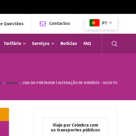
PT
Contactos
 e Questões
Tarifário
Serviços
Notícias
FAQ
e
Avisos
LOJA DA PORTAGEM | ALTERAÇÃO DE HORÁRIO - AGOSTO
Viaje por Coimbra com
os transportes públicos