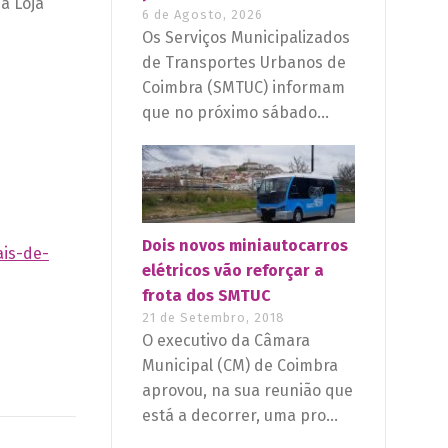
a Loja
6 de Agosto, 2026
Os Serviços Municipalizados
de Transportes Urbanos de
Coimbra (SMTUC) informam
que no próximo sábado...
Dois novos miniautocarros
ais-de-
elétricos vão reforçar a
frota dos SMTUC
21 de Setembro, 2018
O executivo da Câmara
Municipal (CM) de Coimbra
aprovou, na sua reunião que
está a decorrer, uma pro...