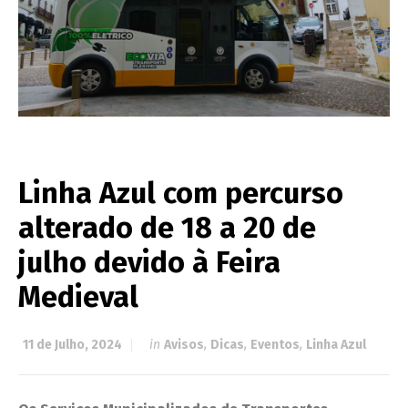
Linha Azul com percurso
alterado de 18 a 20 de
julho devido à Feira
Medieval
11 de Julho, 2024
in
Avisos
,
Dicas
,
Eventos
,
Linha Azul